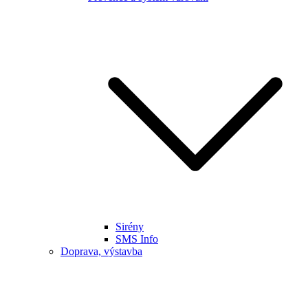
Sirény
SMS Info
Doprava, výstavba