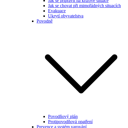
Jak se připravit na krizové situace
Jak se chovat při mimořádných situacích
Evakuace
Ukrytí obyvatelstva
Povodně
Povodňový plán
Protipovodňová opatření
Prevence a systém varování