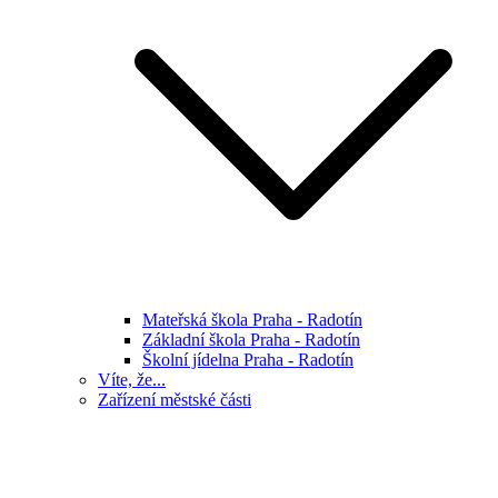
Mateřská škola Praha - Radotín
Základní škola Praha - Radotín
Školní jídelna Praha - Radotín
Víte, že...
Zařízení městské části