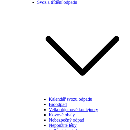
Svoz a třídění odpadu
Kalendář svozu odpadu
Bioodpad
Velkoobjemové kontejnery
Kovové obaly
Nebezpečný odpad
Nepoužité léky