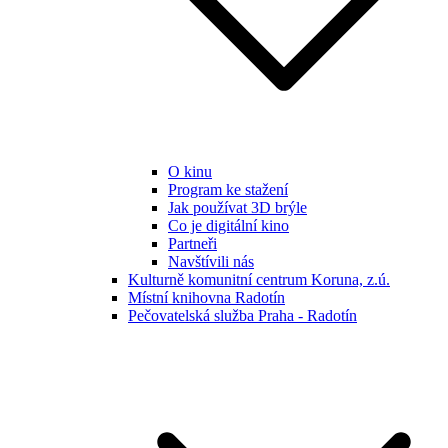
O kinu
Program ke stažení
Jak používat 3D brýle
Co je digitální kino
Partneři
Navštívili nás
Kulturně komunitní centrum Koruna, z.ú.
Místní knihovna Radotín
Pečovatelská služba Praha - Radotín