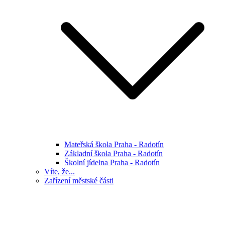
Mateřská škola Praha - Radotín
Základní škola Praha - Radotín
Školní jídelna Praha - Radotín
Víte, že...
Zařízení městské části