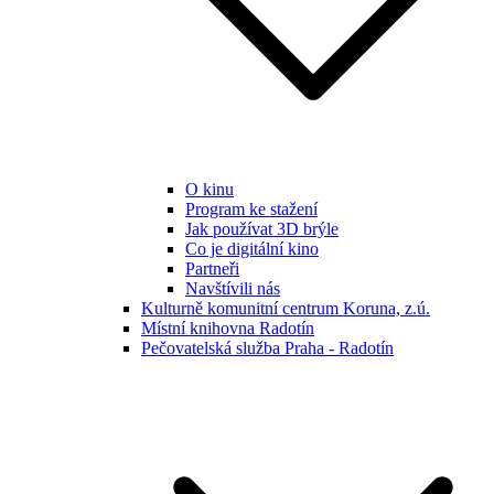
O kinu
Program ke stažení
Jak používat 3D brýle
Co je digitální kino
Partneři
Navštívili nás
Kulturně komunitní centrum Koruna, z.ú.
Místní knihovna Radotín
Pečovatelská služba Praha - Radotín