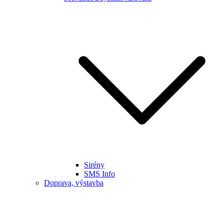
Sirény
SMS Info
Doprava, výstavba