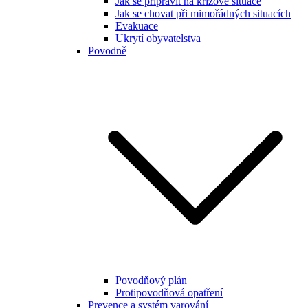
Jak se připravit na krizové situace
Jak se chovat při mimořádných situacích
Evakuace
Ukrytí obyvatelstva
Povodně
Povodňový plán
Protipovodňová opatření
Prevence a systém varování