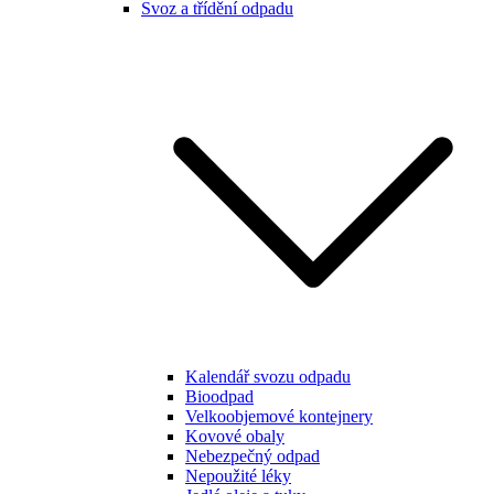
Svoz a třídění odpadu
Kalendář svozu odpadu
Bioodpad
Velkoobjemové kontejnery
Kovové obaly
Nebezpečný odpad
Nepoužité léky