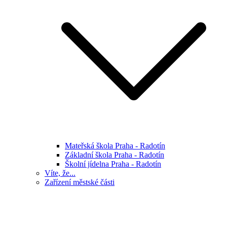
Mateřská škola Praha - Radotín
Základní škola Praha - Radotín
Školní jídelna Praha - Radotín
Víte, že...
Zařízení městské části