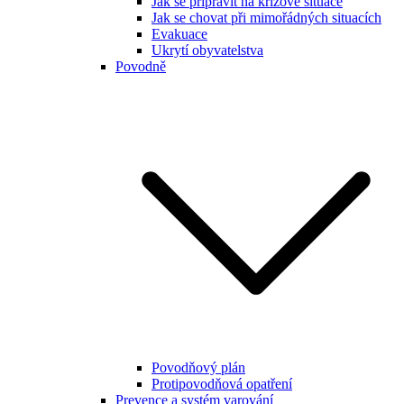
Jak se připravit na krizové situace
Jak se chovat při mimořádných situacích
Evakuace
Ukrytí obyvatelstva
Povodně
Povodňový plán
Protipovodňová opatření
Prevence a systém varování