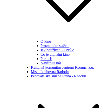
O kinu
Program ke stažení
Jak používat 3D brýle
Co je digitální kino
Partneři
Navštívili nás
Kulturně komunitní centrum Koruna, z.ú.
Místní knihovna Radotín
Pečovatelská služba Praha - Radotín