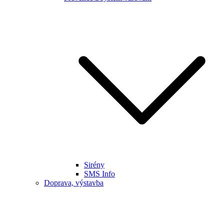
Sirény
SMS Info
Doprava, výstavba