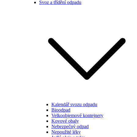
Svoz a třídění odpadu
Kalendář svozu odpadu
Bioodpad
Velkoobjemové kontejnery
Kovové obaly
Nebezpečný odpad
Nepoužité léky