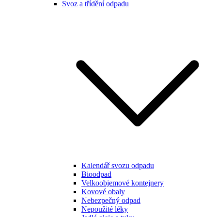
Svoz a třídění odpadu
Kalendář svozu odpadu
Bioodpad
Velkoobjemové kontejnery
Kovové obaly
Nebezpečný odpad
Nepoužité léky