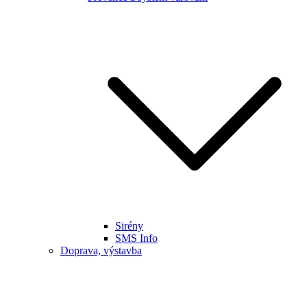
Sirény
SMS Info
Doprava, výstavba