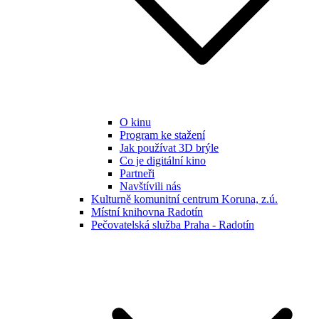
O kinu
Program ke stažení
Jak používat 3D brýle
Co je digitální kino
Partneři
Navštívili nás
Kulturně komunitní centrum Koruna, z.ú.
Místní knihovna Radotín
Pečovatelská služba Praha - Radotín