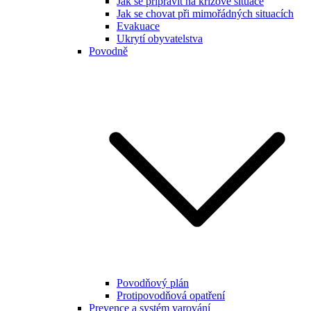
Jak se připravit na krizové situace
Jak se chovat při mimořádných situacích
Evakuace
Ukrytí obyvatelstva
Povodně
Povodňový plán
Protipovodňová opatření
Prevence a systém varování