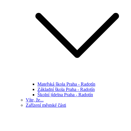
Mateřská škola Praha - Radotín
Základní škola Praha - Radotín
Školní jídelna Praha - Radotín
Víte, že...
Zařízení městské části