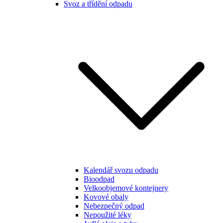
Svoz a třídění odpadu
Kalendář svozu odpadu
Bioodpad
Velkoobjemové kontejnery
Kovové obaly
Nebezpečný odpad
Nepoužité léky