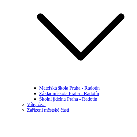
Mateřská škola Praha - Radotín
Základní škola Praha - Radotín
Školní jídelna Praha - Radotín
Víte, že...
Zařízení městské části