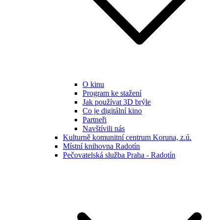
O kinu
Program ke stažení
Jak používat 3D brýle
Co je digitální kino
Partneři
Navštívili nás
Kulturně komunitní centrum Koruna, z.ú.
Místní knihovna Radotín
Pečovatelská služba Praha - Radotín