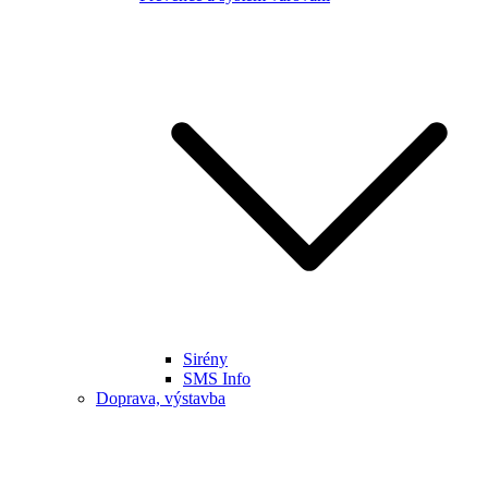
Sirény
SMS Info
Doprava, výstavba