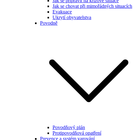
Jak se připravit na krizové situace
Jak se chovat při mimořádných situacích
Evakuace
Ukrytí obyvatelstva
Povodně
Povodňový plán
Protipovodňová opatření
Prevence a systém varování