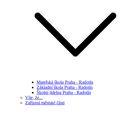
Mateřská škola Praha - Radotín
Základní škola Praha - Radotín
Školní jídelna Praha - Radotín
Víte, že...
Zařízení městské části