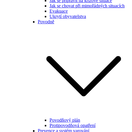
Jak se připravit na krizové situace
Jak se chovat při mimořádných situacích
Evakuace
Ukrytí obyvatelstva
Povodně
Povodňový plán
Protipovodňová opatření
Prevence a systém varování