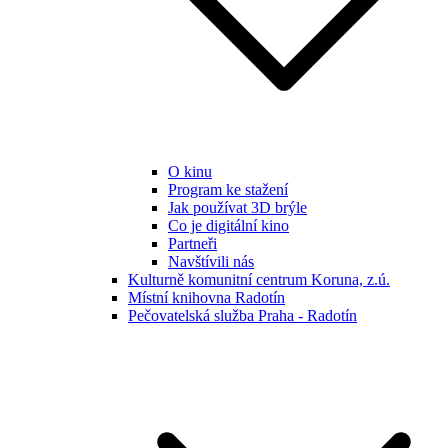
O kinu
Program ke stažení
Jak používat 3D brýle
Co je digitální kino
Partneři
Navštívili nás
Kulturně komunitní centrum Koruna, z.ú.
Místní knihovna Radotín
Pečovatelská služba Praha - Radotín