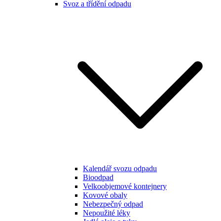
Svoz a třídění odpadu
Kalendář svozu odpadu
Bioodpad
Velkoobjemové kontejnery
Kovové obaly
Nebezpečný odpad
Nepoužité léky