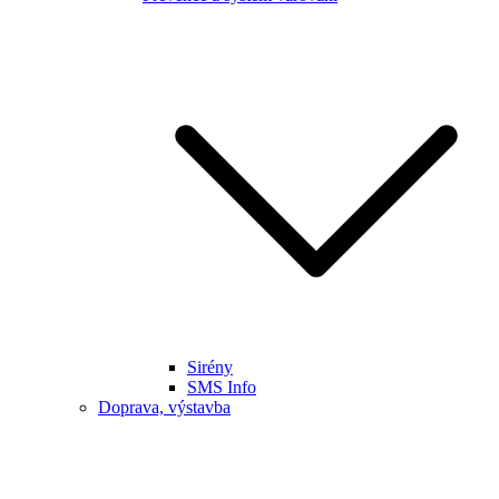
Sirény
SMS Info
Doprava, výstavba