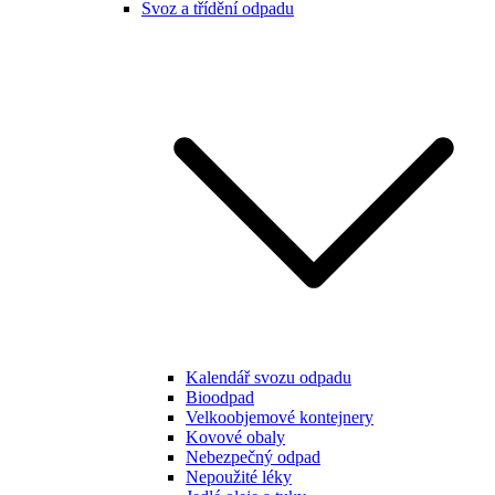
Svoz a třídění odpadu
Kalendář svozu odpadu
Bioodpad
Velkoobjemové kontejnery
Kovové obaly
Nebezpečný odpad
Nepoužité léky