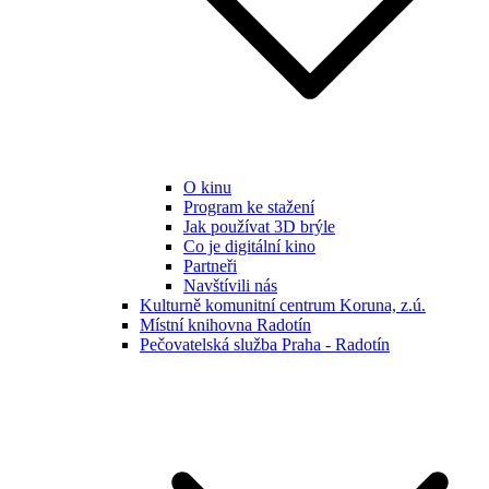
O kinu
Program ke stažení
Jak používat 3D brýle
Co je digitální kino
Partneři
Navštívili nás
Kulturně komunitní centrum Koruna, z.ú.
Místní knihovna Radotín
Pečovatelská služba Praha - Radotín