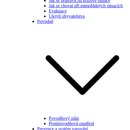
Jak se připravit na krizové situace
Jak se chovat při mimořádných situacích
Evakuace
Ukrytí obyvatelstva
Povodně
Povodňový plán
Protipovodňová opatření
Prevence a systém varování