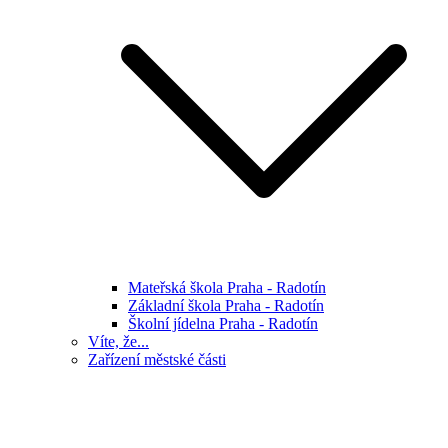
Mateřská škola Praha - Radotín
Základní škola Praha - Radotín
Školní jídelna Praha - Radotín
Víte, že...
Zařízení městské části