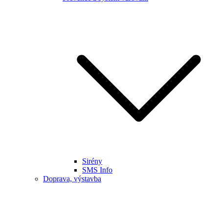
Sirény
SMS Info
Doprava, výstavba