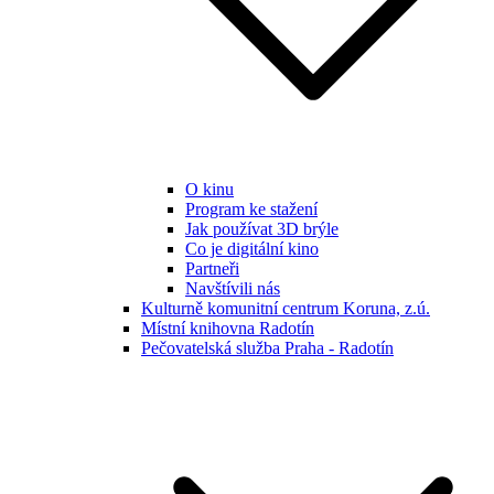
O kinu
Program ke stažení
Jak používat 3D brýle
Co je digitální kino
Partneři
Navštívili nás
Kulturně komunitní centrum Koruna, z.ú.
Místní knihovna Radotín
Pečovatelská služba Praha - Radotín