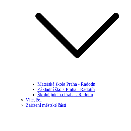
Mateřská škola Praha - Radotín
Základní škola Praha - Radotín
Školní jídelna Praha - Radotín
Víte, že...
Zařízení městské části