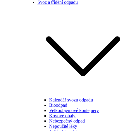
Svoz a třídění odpadu
Kalendář svozu odpadu
Bioodpad
Velkoobjemové kontejnery
Kovové obaly
Nebezpečný odpad
Nepoužité léky