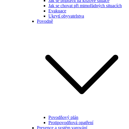
Jak se připravit na krizové situace
Jak se chovat při mimořádných situacích
Evakuace
Ukrytí obyvatelstva
Povodně
Povodňový plán
Protipovodňová opatření
Prevence a systém varování