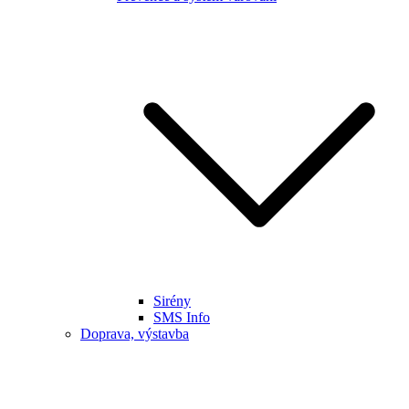
Sirény
SMS Info
Doprava, výstavba