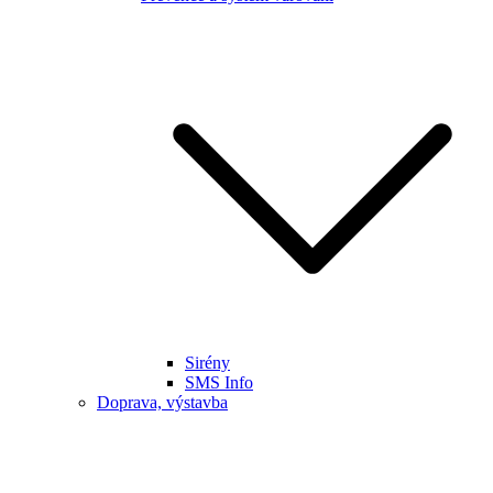
Sirény
SMS Info
Doprava, výstavba