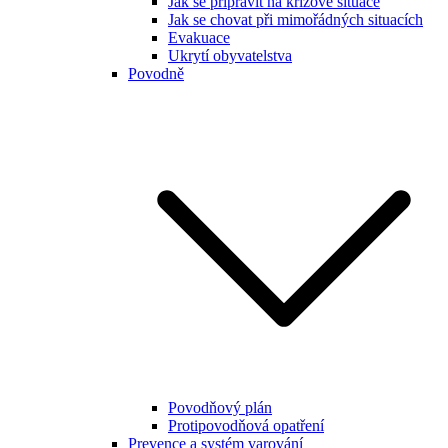
Jak se připravit na krizové situace
Jak se chovat při mimořádných situacích
Evakuace
Ukrytí obyvatelstva
Povodně
Povodňový plán
Protipovodňová opatření
Prevence a systém varování