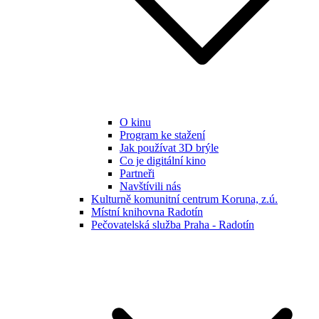
O kinu
Program ke stažení
Jak používat 3D brýle
Co je digitální kino
Partneři
Navštívili nás
Kulturně komunitní centrum Koruna, z.ú.
Místní knihovna Radotín
Pečovatelská služba Praha - Radotín