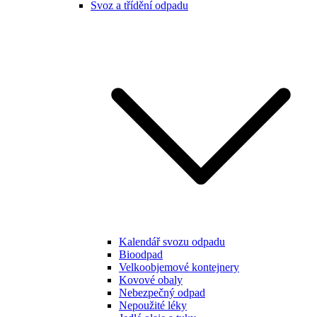
Svoz a třídění odpadu
Kalendář svozu odpadu
Bioodpad
Velkoobjemové kontejnery
Kovové obaly
Nebezpečný odpad
Nepoužité léky