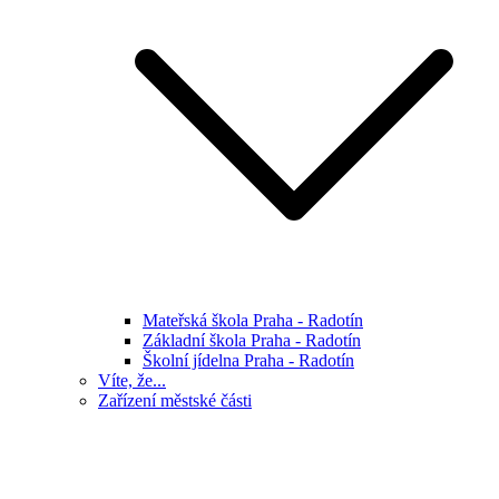
Mateřská škola Praha - Radotín
Základní škola Praha - Radotín
Školní jídelna Praha - Radotín
Víte, že...
Zařízení městské části