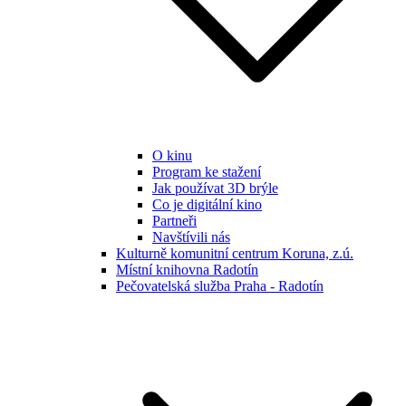
O kinu
Program ke stažení
Jak používat 3D brýle
Co je digitální kino
Partneři
Navštívili nás
Kulturně komunitní centrum Koruna, z.ú.
Místní knihovna Radotín
Pečovatelská služba Praha - Radotín