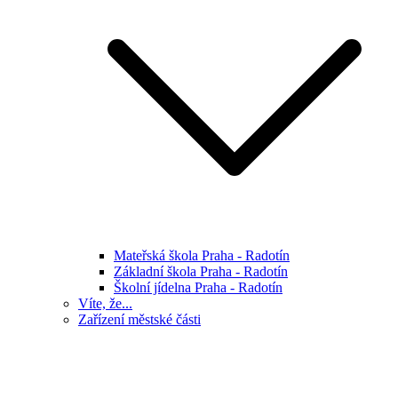
Mateřská škola Praha - Radotín
Základní škola Praha - Radotín
Školní jídelna Praha - Radotín
Víte, že...
Zařízení městské části