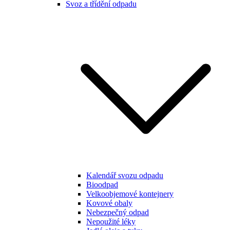
Svoz a třídění odpadu
Kalendář svozu odpadu
Bioodpad
Velkoobjemové kontejnery
Kovové obaly
Nebezpečný odpad
Nepoužité léky