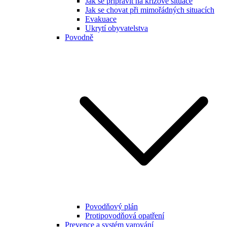
Jak se připravit na krizové situace
Jak se chovat při mimořádných situacích
Evakuace
Ukrytí obyvatelstva
Povodně
Povodňový plán
Protipovodňová opatření
Prevence a systém varování