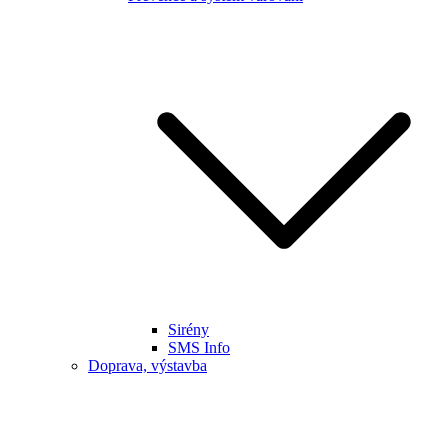
Sirény
SMS Info
Doprava, výstavba