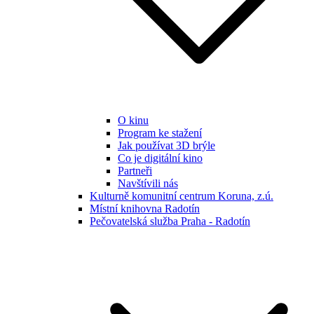
O kinu
Program ke stažení
Jak používat 3D brýle
Co je digitální kino
Partneři
Navštívili nás
Kulturně komunitní centrum Koruna, z.ú.
Místní knihovna Radotín
Pečovatelská služba Praha - Radotín