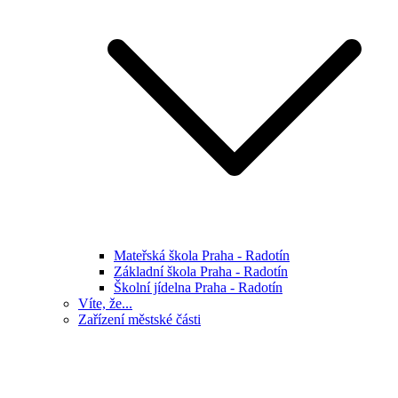
Mateřská škola Praha - Radotín
Základní škola Praha - Radotín
Školní jídelna Praha - Radotín
Víte, že...
Zařízení městské části