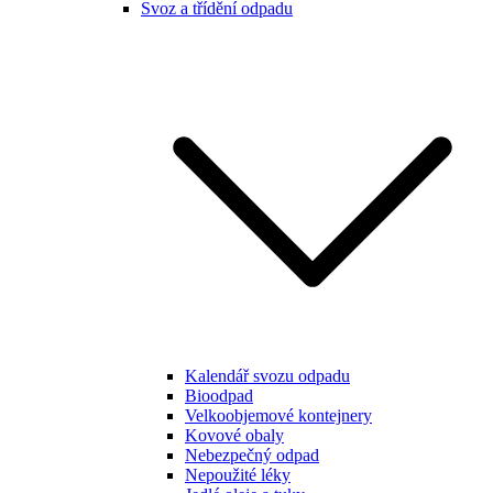
Svoz a třídění odpadu
Kalendář svozu odpadu
Bioodpad
Velkoobjemové kontejnery
Kovové obaly
Nebezpečný odpad
Nepoužité léky