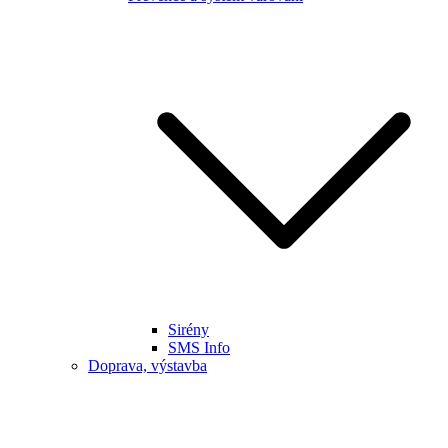
Sirény
SMS Info
Doprava, výstavba