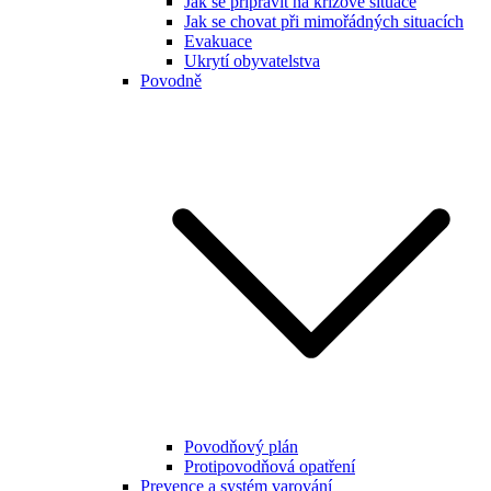
Jak se připravit na krizové situace
Jak se chovat při mimořádných situacích
Evakuace
Ukrytí obyvatelstva
Povodně
Povodňový plán
Protipovodňová opatření
Prevence a systém varování