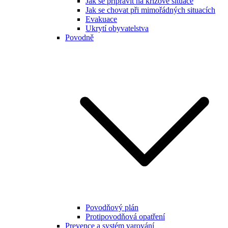
Jak se připravit na krizové situace
Jak se chovat při mimořádných situacích
Evakuace
Ukrytí obyvatelstva
Povodně
Povodňový plán
Protipovodňová opatření
Prevence a systém varování