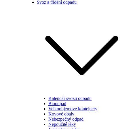
Svoz a třídění odpadu
Kalendář svozu odpadu
Bioodpad
Velkoobjemové kontejnery
Kovové obaly
Nebezpečný odpad
Nepoužité léky