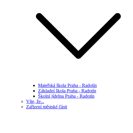
Mateřská škola Praha - Radotín
Základní škola Praha - Radotín
Školní jídelna Praha - Radotín
Víte, že...
Zařízení městské části