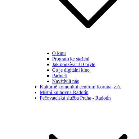
O kinu
Program ke stažení
Jak používat 3D brýle
Co je digitální kino
Partneři
Navštívili nás
Kulturně komunitní centrum Koruna, z.ú.
Místní knihovna Radotín
Pečovatelská služba Praha - Radotín