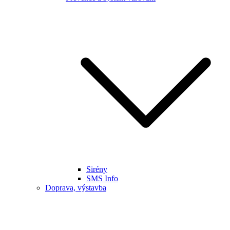
Sirény
SMS Info
Doprava, výstavba