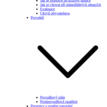
Jak se připravit na krizové situace
Jak se chovat při mimořádných situacích
Evakuace
Ukrytí obyvatelstva
Povodně
Povodňový plán
Protipovodňová opatření
Prevence a systém varování