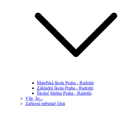
Mateřská škola Praha - Radotín
Základní škola Praha - Radotín
Školní jídelna Praha - Radotín
Víte, že...
Zařízení městské části