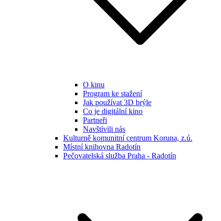
O kinu
Program ke stažení
Jak používat 3D brýle
Co je digitální kino
Partneři
Navštívili nás
Kulturně komunitní centrum Koruna, z.ú.
Místní knihovna Radotín
Pečovatelská služba Praha - Radotín