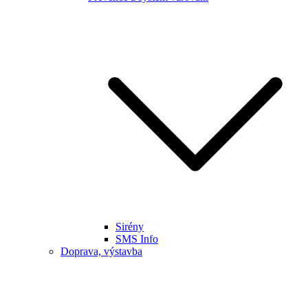
Sirény
SMS Info
Doprava, výstavba