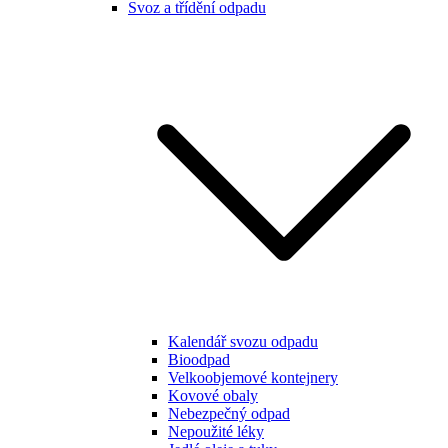
Svoz a třídění odpadu
Kalendář svozu odpadu
Bioodpad
Velkoobjemové kontejnery
Kovové obaly
Nebezpečný odpad
Nepoužité léky