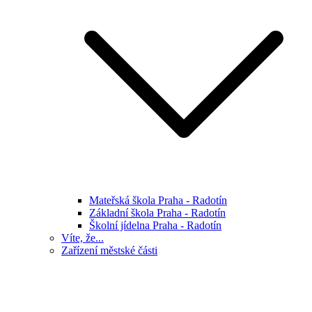
Mateřská škola Praha - Radotín
Základní škola Praha - Radotín
Školní jídelna Praha - Radotín
Víte, že...
Zařízení městské části