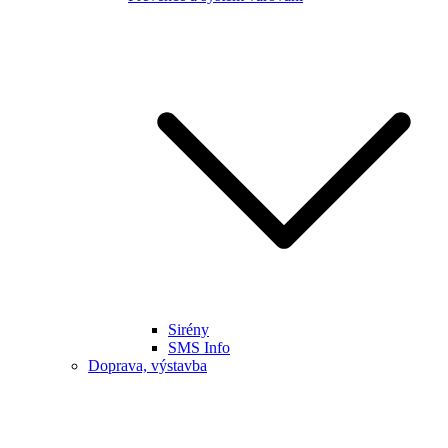
Sirény
SMS Info
Doprava, výstavba