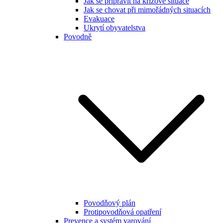
Jak se připravit na krizové situace
Jak se chovat při mimořádných situacích
Evakuace
Ukrytí obyvatelstva
Povodně
Povodňový plán
Protipovodňová opatření
Prevence a systém varování