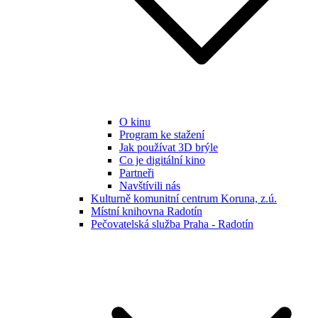
O kinu
Program ke stažení
Jak používat 3D brýle
Co je digitální kino
Partneři
Navštívili nás
Kulturně komunitní centrum Koruna, z.ú.
Místní knihovna Radotín
Pečovatelská služba Praha - Radotín