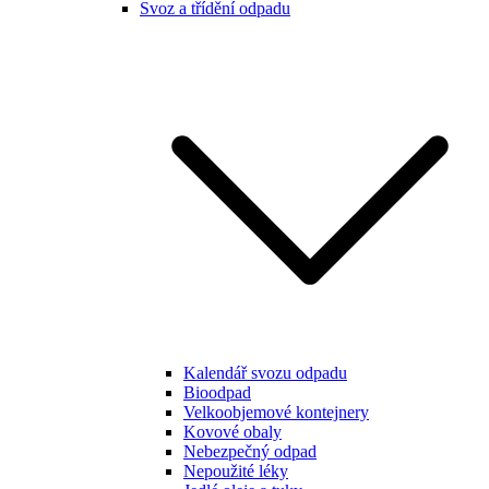
Svoz a třídění odpadu
Kalendář svozu odpadu
Bioodpad
Velkoobjemové kontejnery
Kovové obaly
Nebezpečný odpad
Nepoužité léky